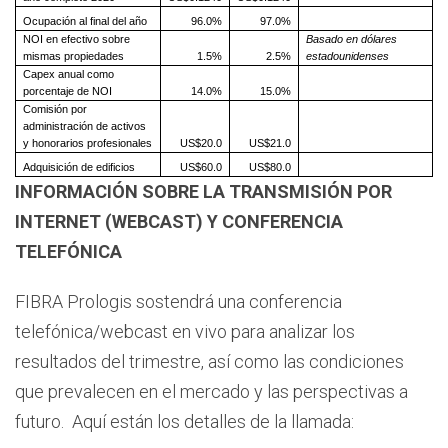
Ocupación al final del año
96.0%
97.0%
NOI en efectivo sobre
Basado en dólares
mismas propiedades
1.5%
2.5%
estadounidenses
Capex anual como
porcentaje de NOI
14.0%
15.0%
Comisión por
administración de activos
y honorarios profesionales
US$20.0
US$21.0
Adquisición de edificios
US$60.0
US$80.0
INFORMACIÓN SOBRE LA TRANSMISIÓN POR
INTERNET (WEBCAST) Y CONFERENCIA
TELEFÓNICA
FIBRA Prologis sostendrá una conferencia
telefónica/webcast en vivo para analizar los
resultados del trimestre, así como las condiciones
que prevalecen en el mercado y las perspectivas a
futuro. Aquí están los detalles de la llamada: