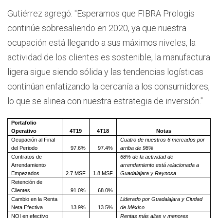
Gutiérrez agregó: "Esperamos que FIBRA Prologis
continúe sobresaliendo en 2020, ya que nuestra
ocupación está llegando a sus máximos niveles, la
actividad de los clientes es sostenible, la manufactura
ligera sigue siendo sólida y las tendencias logísticas
continúan enfatizando la cercanía a los consumidores,
lo que se alinea con nuestra estrategia de inversión."
Portafolio
Operativo
4T19
4T18
Notas
Ocupación al Final
Cuatro de nuestros 6 mercados por
del Periodo
97.6%
97.4%
arriba de 98%
Contratos de
68% de la actividad de
Arrendamiento
arrendamiento está relacionada a
Empezados
2.7 MSF
1.8 MSF
Guadalajara y Reynosa
Retención de
Clientes
91.0%
68.0%
Cambio en la Renta
Liderado por Guadalajara y Ciudad
Neta Efectiva
13.9%
13.5%
de México
NOI en efectivo
Rentas más altas y menores