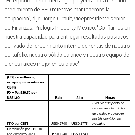
"En el punto medio del rango, proyectamos un sólido
crecimiento de FFO mientras mantenemos la
ocupación", dijo Jorge Girault, vicepresidente senior
de Finanzas, Prologis Property Mexico. "Confiamos en
nuestra capacidad para entregar resultados positivos
derivado del crecimiento interno de rentas de nuestro
portafolio, nuestro sólido balance y nuestro equipo de
bienes raíces mejor en su clase".
(US$ en millones,
excepto por montos en
CBFI)
FX = Ps. $19.50 por
US$1.00
Bajo
Alto
Notas
Excluye el impacto de
los movimientos de tipo
de cambio y cualquier
posible comisión por
FFO por CBFI
US$0.1700
US$0.1775
incentivo
Distribución por CBFI del
año completo 2020
US$0.1240
US$0.1240