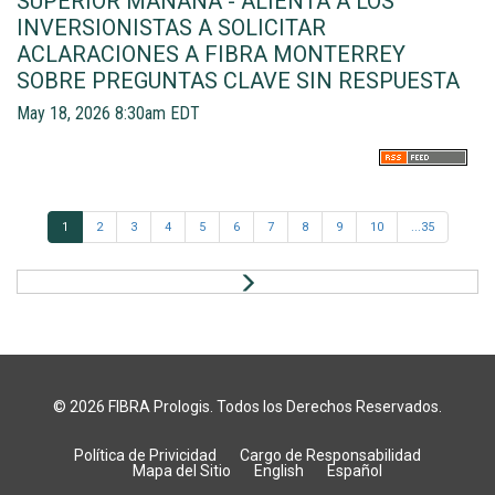
SUPERIOR MAÑANA - ALIENTA A LOS
INVERSIONISTAS A SOLICITAR
ACLARACIONES A FIBRA MONTERREY
SOBRE PREGUNTAS CLAVE SIN RESPUESTA
May 18, 2026 8:30am EDT
1
2
3
4
5
6
7
8
9
10
...35
N
e
x
t
© 2026
FIBRA Prologis
. Todos los Derechos Reservados.
Política de Privicidad
Cargo de Responsabilidad
Mapa del Sitio
English
Español