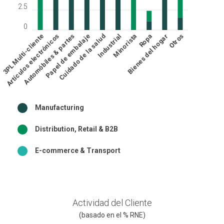
2.5
0
3PL Multi-cliente
Artículos electrónicos
Automóbiles & partes
Papel de embalaje
Cuidado de la salud
Industrial
Minorista
Bienes del hogar
Ropa
Otros
Manufacturing
Distribution, Retail & B2B
E-commerce & Transport
Actividad del Cliente
(basado en el % RNE)