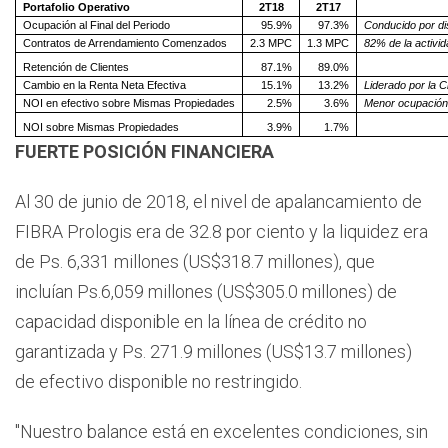
Portafolio Operativo
2T18
2T17
Ocupación al Final del Periodo
95.9%
97.3%
Conducido por di
Contratos de Arrendamiento Comenzados
2.3 MPC
1.3 MPC
82% de la activi
Retención de Clientes
87.1%
89.0%
Cambio en la Renta Neta Efectiva
15.1%
13.2%
Liderado por la 
NOI en efectivo sobre Mismas Propiedades
2.5%
3.6%
Menor ocupación
NOI sobre Mismas Propiedades
3.9%
1.7%
FUERTE POSICIÓN FINANCIERA
Al 30 de junio de 2018, el nivel de apalancamiento de
FIBRA Prologis era de 32.8 por ciento y la liquidez era
de Ps. 6,331 millones (US$318.7 millones), que
incluían Ps.6,059 millones (US$305.0 millones) de
capacidad disponible en la línea de crédito no
garantizada y Ps. 271.9 millones (US$13.7 millones)
de efectivo disponible no restringido.
"Nuestro balance está en excelentes condiciones, sin