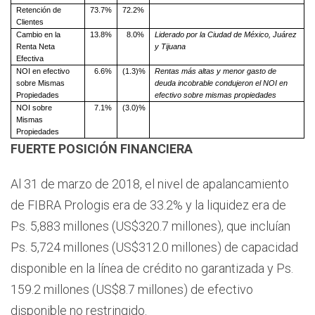
Retención de
73.7%
72.2%
Clientes
Cambio en la
13.8%
8.0%
Liderado por la Ciudad de México, Juárez
Renta Neta
y Tijuana
Efectiva
NOI en efectivo
6.6%
(1.3)%
Rentas más altas y menor gasto de
sobre Mismas
deuda incobrable condujeron el NOI en
Propiedades
efectivo sobre mismas propiedades
NOI sobre
7.1%
(3.0)%
Mismas
Propiedades
FUERTE POSICIÓN FINANCIERA
Al 31 de marzo de 2018, el nivel de apalancamiento
de FIBRA Prologis era de 33.2% y la liquidez era de
Ps. 5,883 millones (US$320.7 millones), que incluían
Ps. 5,724 millones (US$312.0 millones) de capacidad
disponible en la línea de crédito no garantizada y Ps.
159.2 millones (US$8.7 millones) de efectivo
disponible no restringido.