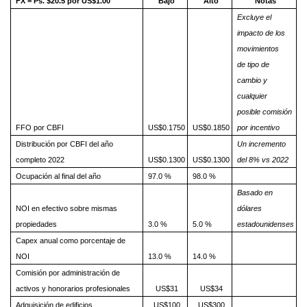
FX = Ps. $20.5 por US$1.00
Bajo
Alto
Notas
Excluye el
impacto de los
movimientos
de tipo de
cambio y
cualquier
posible comisión
FFO por CBFI
US$0.1750
US$0.1850
por incentivo
Distribución por CBFI del año
Un incremento
completo 2022
US$0.1300
US$0.1300
del 8% vs 2022
Ocupación al final del año
97.0 %
98.0 %
Basado en
NOI en efectivo sobre mismas
dólares
propiedades
3.0 %
5.0 %
estadounidenses
Capex anual como porcentaje de
NOI
13.0 %
14.0 %
Comisión por administración de
activos y honorarios profesionales
US$31
US$34
Adquisición de edificios
US$100
US$300