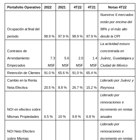
Portafolio Operativo
2022
2021
4T22
4T21
Notas 4T22
Nuestros 6 mercados
están por encima del
Ocupación al final del
98% y el más alto
periodo
98.9 %
97.9 %
98.9 %
97.9 %
desde la OPI
La actividad estuvo
Contratos de
concentrada en
Arrendamiento
7.3
5.6
2.0
1.4
Juárez, Guadalajara y
Empezados
MSF
MSF
MSF
MSF
Ciudad de México
Retención de Clientes
91.0 %
65.6 %
91.0 %
65.4 %
Cambio en la Renta
Liderado por Juárez y
Neta Efectiva
20.5 %
8.8 %
26.7 %
15.2 %
Reynosa
Liderado por
renovaciones e
NOI en efectivo sobre
incremento en rentas
Mismas Propiedades
6.5 %
10 %
9.8 %
6.8 %
anuales
Liderado por
NOI Neto Efectivo
renovaciones e
sobre Mismas
incremento en rentas