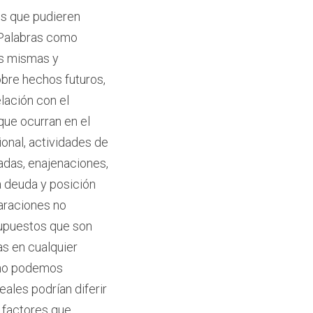
es que pudieren
. Palabras como
las mismas y
obre hechos futuros,
elación con el
que ocurran en el
onal, actividades de
adas, enajenaciones,
a deuda y posición
laraciones no
supuestos que son
as en cualquier
 no podemos
eales podrían diferir
 factores que