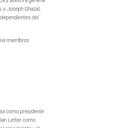
ica y asesora general
s; y Joseph Ghazal,
ndependientes del
seis miembros
esa como presidente
 Dan Letter como