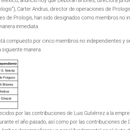
n México, anunció hoy que Deborah Briones, directora juríd
rologis"); Carter Andrus, director de operaciones de Prologi
ones de Prologis, han sido designados como miembros no i
manera inmediata.
stá compuesto por cinco miembros no independientes y 
a siguiente manera:
ependiente
 S. Nekritz
o Fregozo
h Briones
 Andrus
 Ghazal
cidos por las contribuciones de Luis Gutiérrez a la empr
urante el año pasado, así como por las contribuciones de