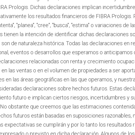
RA Prologis. Dichas declaraciones implican incertidumbr
ficativamente los resultados financieros de FIBRA Prologis
"intenta", "planea", "cree", "busca", "estima" o variaciones de 
s tienen la intención de identificar dichas declaraciones s
 son de naturaleza histórica. Todas las declaraciones en r
nal, eventos o desarrollos que esperamos o anticipamos 
declaraciones relacionadas con renta y crecimiento ocupaci
 en las ventas o en el volumen de propiedades a ser aport
s en las áreas geográficas en las que operamos, y nuestr
nsideradas declaraciones sobre hechos futuros. Estas dec
iento futuro e implican ciertos riesgos, incertidumbres y 
r. No obstante que creemos que las estimaciones contenid
echos futuros están basadas en suposiciones razonables,
 expectativas se cumplirán y por lo tanto los resultados r
expresado o previsto en dicha declaración. Algunos de los