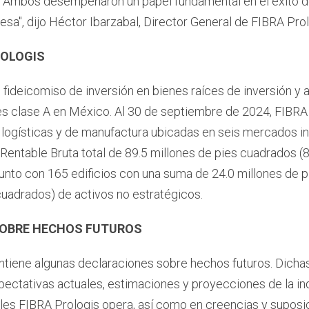
 Ambos desempeñaron un papel fundamental en el éxito de
esa", dijo Héctor Ibarzabal, Director General de FIBRA Prol
ROLOGIS
 fideicomiso de inversión en bienes raíces de inversión y 
es clase A en México. Al 30 de septiembre de 2024, FIBRA 
 logísticas y de manufactura ubicadas en seis mercados in
Rentable Bruta total de 89.5 millones de pies cuadrados (8
unto con 165 edificios con una suma de 24.0 millones de p
uadrados) de activos no estratégicos.
SOBRE HECHOS FUTUROS
tiene algunas declaraciones sobre hechos futuros. Dicha
ectativas actuales, estimaciones y proyecciones de la ind
es FIBRA Prologis opera, así como en creencias y suposi