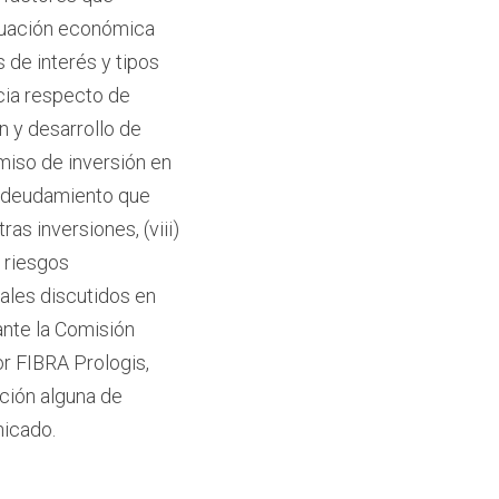
situación económica
s de interés y tipos
cia respecto de
n y desarrollo de
miso de inversión en
 endeudamiento que
as inversiones, (viii)
) riesgos
nales discutidos en
nte la Comisión
or FIBRA Prologis,
ación alguna de
nicado.