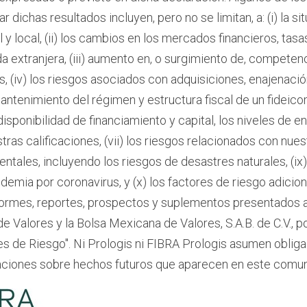
ar dichas resultados incluyen, pero no se limitan, a: (i) la 
l y local, (ii) los cambios en los mercados financieros, tasa
extranjera, (iii) aumento en, o surgimiento de, competen
, (iv) los riesgos asociados con adquisiciones, enajenació
mantenimiento del régimen y estructura fiscal de un fideico
a disponibilidad de financiamiento y capital, los niveles de
s calificaciones, (vii) los riesgos relacionados con nuestr
ntales, incluyendo los riesgos de desastres naturales, (ix
demia por coronavirus, y (x) los factores de riesgo adicio
formes, reportes, prospectos y suplementos presentados a
e Valores y la Bolsa Mexicana de Valores, S.A.B. de C.V., p
res de Riesgo". Ni Prologis ni FIBRA Prologis asumen oblig
raciones sobre hechos futuros que aparecen en este comu