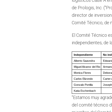
logísticos clase A e
de Prologis, Inc. ("P
director de inversi
Comité Técnico, de 
El Comité Técnico e
independientes, de l
Independiente
No ind
Alberto Saavedra
Edward
Miguel Alvarez del Rio
Armand
Monica Flores
Debora
Carlos Elizondo
Carter
Gonzalo Portilla
Joseph
Katia Eschenbach
"Estamos muy agrade
del comité técnico d