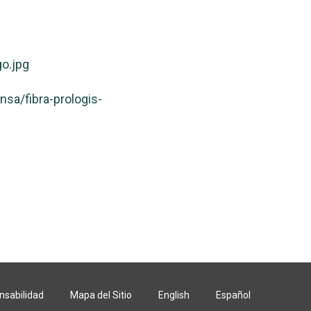
o.jpg
a/fibra-prologis-
nsabilidad
Mapa del Sitio
English
Español