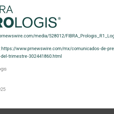
.prnewswire.com/media/528012/FIBRA_Prologis_R1_Log
:
https://www.prnewswire.com/mx/comunicados-de-prens
n-del-trimestre-302441860.html
gis
025