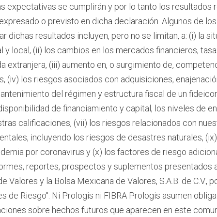
 expectativas se cumplirán y por lo tanto los resultados r
expresado o previsto en dicha declaración. Algunos de los
ar dichas resultados incluyen, pero no se limitan, a: (i) la 
al y local, (ii) los cambios en los mercados financieros, tasa
extranjera, (iii) aumento en, o surgimiento de, competen
, (iv) los riesgos asociados con adquisiciones, enajenació
mantenimiento del régimen y estructura fiscal de un fideico
a disponibilidad de financiamiento y capital, los niveles de
s calificaciones, (vii) los riesgos relacionados con nuestr
ntales, incluyendo los riesgos de desastres naturales, (ix
ndemia por coronavirus y (x) los factores de riesgo adicion
formes, reportes, prospectos y suplementos presentados a
e Valores y la Bolsa Mexicana de Valores, S.A.B. de C.V., p
res de Riesgo". Ni Prologis ni FIBRA Prologis asumen oblig
raciones sobre hechos futuros que aparecen en este comu