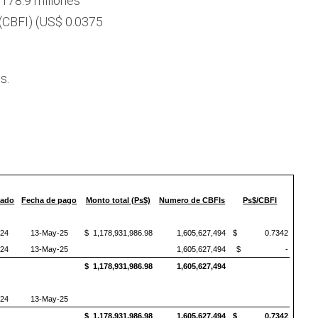
,178.9 millones
o (CBFI) (US$ 0.0375
s.
rado
Fecha de pago
Monto total (Ps$)
Numero de CBFIs
Ps$/CBFI
-24
13-May-25
$ 1,178,931,986.98
1,605,627,494
$ 0.7342
-24
13-May-25
1,605,627,494
$ -
$ 1,178,931,986.98
1,605,627,494
-24
13-May-25
$ 1,178,931,986.98
1,605,627,494
$ 0.7342