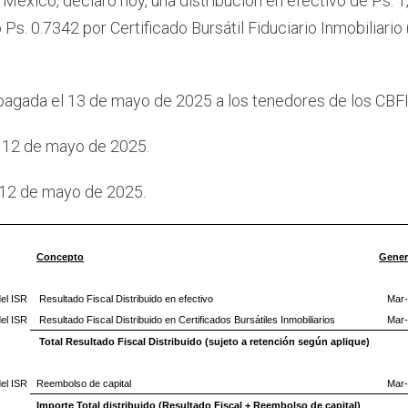
 México, declaró hoy, una distribución en efectivo de Ps. 1
 Ps. 0.7342 por Certificado Bursátil Fiduciario Inmobiliari
 pagada el 13 de mayo de 2025 a los tenedores de los CBFI
 12 de mayo de 2025.
 12 de mayo de 2025.
Concepto
Gene
del ISR
Resultado Fiscal Distribuido en efectivo
Mar
del ISR
Resultado Fiscal Distribuido en Certificados Bursátiles Inmobiliarios
Mar
Total Resultado Fiscal Distribuido (sujeto a retención según aplique)
del ISR
Reembolso de capital
Mar
Importe Total distribuido (Resultado Fiscal + Reembolso de capital)