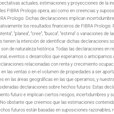
ectativas actuales, estimaciones y proyecciones de la ind
es FIBRA Prologis opera, así como en creencias y suposi
RA Prologis. Dichas declaraciones implican incertidumbr
ficativamente los resultados financieros de FIBRA Prologis
"intenta", "planea", "cree", "busca", "estima" o variaciones de 
s tienen la intención de identificar dichas declaraciones s
 son de naturaleza histórica. Todas las declaraciones en r
nal, eventos o desarrollos que esperamos o anticipamos 
declaraciones relacionadas con renta y crecimiento ocupaci
 en las ventas o en el volumen de propiedades a ser aport
s en las áreas geográficas en las que operamos, y nuestr
nsideradas declaraciones sobre hechos futuros. Estas dec
iento futuro e implican ciertos riesgos, incertidumbres y 
r. No obstante que creemos que las estimaciones contenid
echos futuros están basadas en suposiciones razonables,