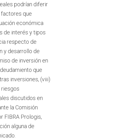
eales podrían diferir
 factores que
situación económica
s de interés y tipos
cia respecto de
n y desarrollo de
miso de inversión en
 endeudamiento que
as inversiones, (viii)
) riesgos
ales discutidos en
nte la Comisión
or FIBRA Prologis,
ación alguna de
nicado.