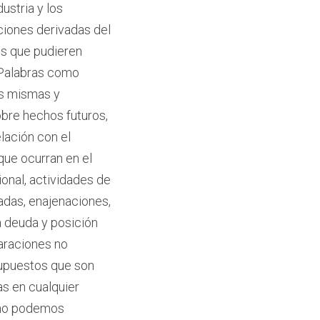
ustria y los
ciones derivadas del
es que pudieren
. Palabras como
las mismas y
obre hechos futuros,
elación con el
que ocurran en el
onal, actividades de
adas, enajenaciones,
a deuda y posición
laraciones no
supuestos que son
as en cualquier
 no podemos