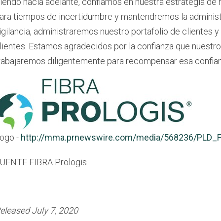
iendo hacia adelante, confiamos en nuestra estrategia de
ara tiempos de incertidumbre y mantendremos la administ
igilancia, administraremos nuestro portafolio de clientes
lientes. Estamos agradecidos por la confianza que nuestr
rabajaremos diligentemente para recompensar esa confian
ogo -
http://mma.prnewswire.com/media/568236/PLD_
UENTE FIBRA Prologis
eleased July 7, 2020