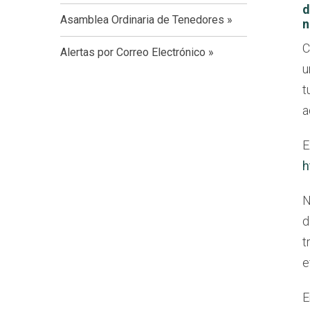
d
Asamblea Ordinaria de Tenedores
n
C
Alertas por Correo Electrónico
u
t
a
E
h
N
d
t
e
E