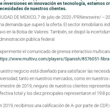
e inversiones en innovación en tecnología, estamos c
ecesidades de nuestros clientes.
IUDAD DE MEXICO, 7 de julio de 2020 /PRNewswire/ -- 201
na demanda que superó la oferta. El sector inmobiliario in
uvo en la Bolsa de Valores. También, se disipó la incertid
dministración pública federal.
xperimente el comunicado de prensa interactivo multicana
ttps://www.multivu.com/players/Spanish/8576051-fibra-
uestro negocio está diseñado para satisfacer las necesida
iversidad, tanto en nuestros mercados, como en nuestros 
rimestre de 2019, ninguno de nuestros clientes representa
fectiva total y los diez principales representaron el 19.8 po
n 2019, recibimos una calificación de A- por parte de CDP, u