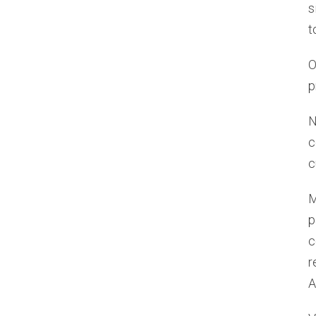
s
t
O
p
N
c
c
M
p
c
r
A