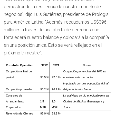
demostrando la resiliencia de nuestro modelo de
negocios", dijo Luis Gutiérrez, presidente de Prologis
para América Latina. "Además, recaudamos US$396
millones a través de una oferta de derechos que
fortalecerá nuestro balance y colocará a la compañía
en una posición única. Esto se verá reflejado en el
próximo trimestre".
Portafolio Operativo
3T22
3T21
Notas
Ocupación al final del
Ocupación por encima del 96% en
periodo
98.5 %
97.0 %
nuestros seis mercados.
Impulsado por una ocupación al final
Ocupación promedio
98.2 %
96.7 %
del periodo más fuerte.
Contratos de
La actividad se dio principalmente en
Arrendamiento
1.5
1.3
Ciudad de México, Guadalajara y
Empezados
MSF
MSF
Juárez.
Retención de Clientes
93.0 %
63.2 %