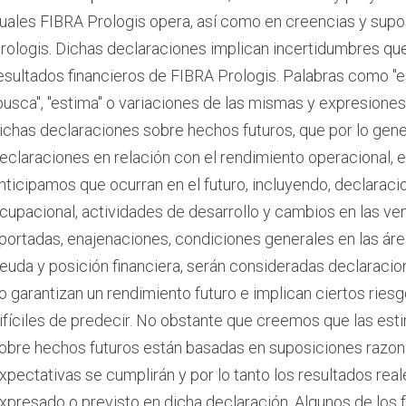
uales FIBRA Prologis opera, así como en creencias y supo
rologis. Dichas declaraciones implican incertidumbres que 
esultados financieros de FIBRA Prologis. Palabras como "esper
busca", "estima" o variaciones de las mismas y expresiones s
ichas declaraciones sobre hechos futuros, que por lo gener
eclaraciones en relación con el rendimiento operacional,
nticipamos que ocurran en el futuro, incluyendo, declarac
cupacional, actividades de desarrollo y cambios en las ve
portadas, enajenaciones, condiciones generales en las áre
euda y posición financiera, serán consideradas declaraci
o garantizan un rendimiento futuro e implican ciertos rie
ifíciles de predecir. No obstante que creemos que las est
obre hechos futuros están basadas en suposiciones razo
xpectativas se cumplirán y por lo tanto los resultados real
xpresado o previsto en dicha declaración. Algunos de los 