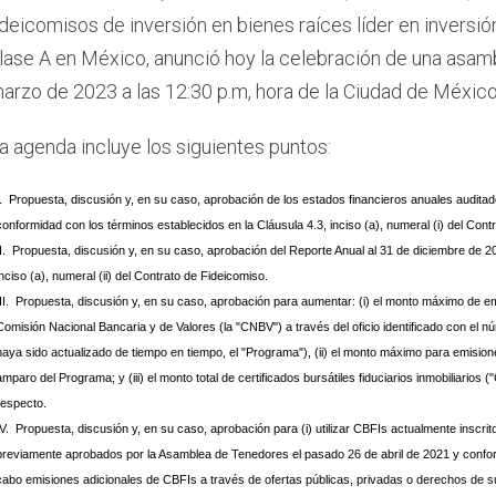
ideicomisos de inversión en bienes raíces líder en inversi
lase A en México, anunció hoy la celebración de una asamb
arzo de 2023 a las 12:30 p.m, hora de la Ciudad de México
a agenda incluye los siguientes puntos:
I. Propuesta, discusión y, en su caso, aprobación de los estados financieros anuales auditado
conformidad con los términos establecidos en la Cláusula 4.3, inciso (a), numeral (i) del Cont
II. Propuesta, discusión y, en su caso, aprobación del Reporte Anual al 31 de diciembre de 2
inciso (a), numeral (ii) del Contrato de Fideicomiso.
III. Propuesta, discusión y, en su caso, aprobación para aumentar: (i) el monto máximo de e
Comisión Nacional Bancaria y de Valores (la "CNBV") a través del oficio identificado con e
haya sido actualizado de tiempo en tiempo, el "Programa"), (ii) el monto máximo para emisiones
amparo del Programa; y (iii) el monto total de certificados bursátiles fiduciarios inmobiliario
respecto.
IV. Propuesta, discusión y, en su caso, aprobación para (i) utilizar CBFIs actualmente inscri
previamente aprobados por la Asamblea de Tenedores el pasado 26 de abril de 2021 y conform
cabo emisiones adicionales de CBFIs a través de ofertas públicas, privadas o derechos de su