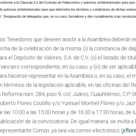
conforme a la Cláusula 3.2 del Contrato de Fideicomiso y autorizar al Administrador para que 
(ii) autorizar al Administrador para que determine los términos y condiciones de dichas emisi
V. Designación de delegados que, en su caso, formalicen y den cumplimiento a las resoluci
os Tenedores que deseen asistir a la Asamblea deberán entr
echa de la celebración de la misma: (i) la constancia de dep
ara el Depósito de Valores, S.A. de C.V., (ii) el listado de ti
inanciero correspondiente, en su caso, y (iii) de ser aplicab
ara hacerse representar en la Asamblea o, en su caso, el 
n términos de la legislación aplicable, en las oficinas de
a Reforma núm. 284, piso 9, col. Juárez, Cuauhtémoc, C.P. 
oberto Flores Coutiño y/o Yunnuel Montiel Flores y/o Jaz
e las 10:00 a las 15:00 horas y de 16:30 a 17:30 horas, de lu
ublicación de la convocatoria. De igual manera, se invita 
epresentante Común, ya sea vía correo electrónico (
jrfl