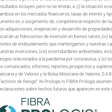
esultados incluyen, pero no se limitan, a: (i) la situación eco
ambios en los mercados financieros, tasas de interés y tip
umento en, o surgimiento de, competencia respecto de nue
on adquisiciones, enajenación y desarrollo de propiedades
iscal de un fideicomiso de inversión en bienes raíces, (vi) l
iveles de endeudamiento que mantengamos y nuestras calif
uestras inversiones, (viii) incertidumbres ambientales, incl
iesgos relacionados a la pandemia por coronavirus, y (x) l
os comunicados, informes, reportes, prospectos y suplem
ancaria y de Valores y la Bolsa Mexicana de Valores, S.A.B. 
Factores de Riesgo". Ni Prologis ni FIBRA Prologis asumen 
eclaraciones sobre hechos futuros que aparecen en este