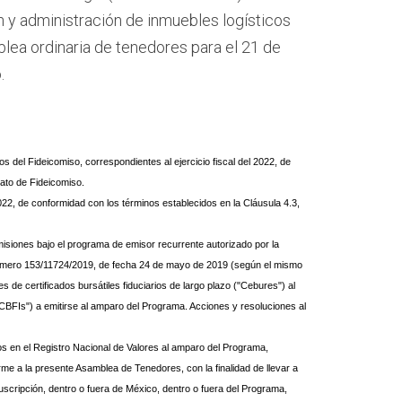
ón y administración de inmuebles logísticos
lea ordinaria de tenedores para el 21 de
.
s del Fideicomiso, correspondientes al ejercicio fiscal del 2022, de
rato de Fideicomiso.
022, de conformidad con los términos establecidos en la Cláusula 4.3,
misiones bajo el programa de emisor recurrente autorizado por la
l número 153/11724/2019, de fecha 24 de mayo de 2019 (según el mismo
 de certificados bursátiles fiduciarios de largo plazo ("Cebures") al
s ("CBFIs") a emitirse al amparo del Programa. Acciones y resoluciones al
tos en el Registro Nacional de Valores al amparo del Programa,
e a la presente Asamblea de Tenedores, con la finalidad de llevar a
scripción, dentro o fuera de México, dentro o fuera del Programa,