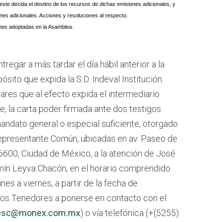
este decida el destino de los recursos de dichas emisiones adicionales, y
ones adicionales. Acciones y resoluciones al respecto.
ones adoptadas en la Asamblea.
egar a más tardar el día hábil anterior a la
ósito que expida la S.D. Indeval Institución
tulares que al efecto expida el intermediario
le, la carta poder firmada ante dos testigos
mandato general o especial suficiente, otorgado
l Representante Común, ubicadas en av. Paseo de
06600, Ciudad de México, a la atención de José
mín Leyva Chacón, en el horario comprendido
nes a viernes, a partir de la fecha de
a los Tenedores a ponerse en contacto con el
oresc@monex.com.mx
) o vía telefónica (+(5255)