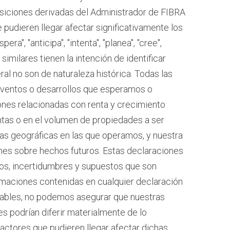
siciones derivadas del Administrador de FIBRA
pudieren llegar afectar significativamente los
a", "anticipa", "intenta", "planea", "cree",
imilares tienen la intención de identificar
al no son de naturaleza histórica. Todas las
 eventos o desarrollos que esperamos o
iones relacionadas con renta y crecimiento
ntas o en el volumen de propiedades a ser
as geográficas en las que operamos, y nuestra
ones sobre hechos futuros. Estas declaraciones
sgos, incertidumbres y supuestos que son
imaciones contenidas en cualquier declaración
nables, no podemos asegurar que nuestras
es podrían diferir materialmente de lo
factores que pudieren llegar afectar dichas