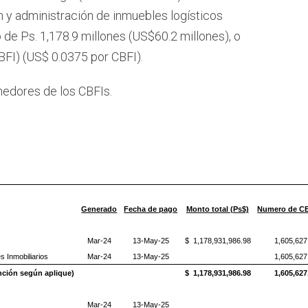
ón y administración de inmuebles logísticos
 de Ps. 1,178.9 millones (US$60.2 millones), o
CBFI) (US$ 0.0375 por CBFI).
nedores de los CBFIs.
Generado
Fecha de pago
Monto total (Ps$)
Numero de C
Mar-24
13-May-25
$ 1,178,931,986.98
1,605,627
s Inmobiliarios
Mar-24
13-May-25
1,605,627
ención según aplique)
$ 1,178,931,986.98
1,605,627
Mar-24
13-May-25