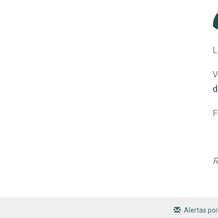
L
V
d
F
R
Alertas por