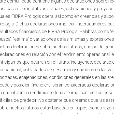
ste comunicado contiene algunas declaraciones sobre hec
asadas en expectativas actuales, estimaciones y proyeccio
uales FIBRA Prologis opera, así como en creencias y supo
rologis. Dichas declaraciones implican incertidumbres que 
esultados financieros de FIBRA Prologis. Palabras como "esper
busca", "estima" o variaciones de las mismas y expresiones s
ichas declaraciones sobre hechos futuros, que por lo gener
eclaraciones en relación con el rendimiento operacional,
nticipamos que ocurran en el futuro, incluyendo, declarac
cupacional, actividades de desarrollo y cambios en las ve
portadas, enajenaciones, condiciones generales en las áre
euda y posición financiera, serán consideradas declaraci
o garantizan un rendimiento futuro e implican ciertos rie
ifíciles de predecir. No obstante que creemos que las est
obre hechos futuros están basadas en suposiciones razo