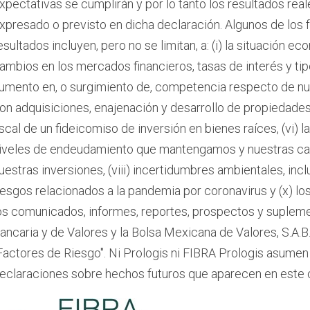
xpectativas se cumplirán y por lo tanto los resultados real
xpresado o previsto en dicha declaración. Algunos de los 
esultados incluyen, pero no se limitan, a: (i) la situación eco
ambios en los mercados financieros, tasas de interés y tip
umento en, o surgimiento de, competencia respecto de nue
on adquisiciones, enajenación y desarrollo de propiedades
iscal de un fideicomiso de inversión en bienes raíces, (vi) l
iveles de endeudamiento que mantengamos y nuestras calif
uestras inversiones, (viii) incertidumbres ambientales, incl
iesgos relacionados a la pandemia por coronavirus y (x) lo
os comunicados, informes, reportes, prospectos y suplem
ancaria y de Valores y la Bolsa Mexicana de Valores, S.A.B. 
Factores de Riesgo". Ni Prologis ni FIBRA Prologis asumen 
eclaraciones sobre hechos futuros que aparecen en este