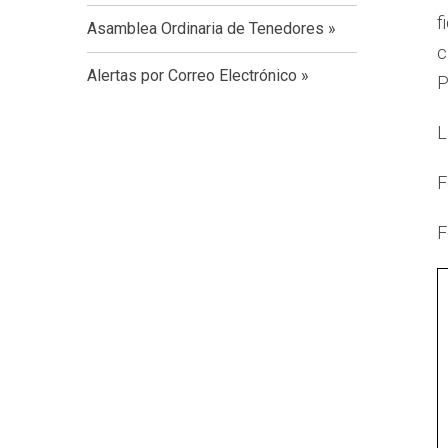
f
Asamblea Ordinaria de Tenedores
c
Alertas por Correo Electrónico
P
L
F
F