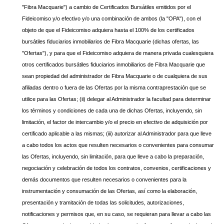
"Fibra Macquarie") a cambio de Certificados Bursátiles emitidos por el
Fideicomiso y/o efectivo y/o una combinación de ambos (la "OPA"), con el
objeto de que el Fideicomiso adquiera hasta el 100% de los certificados
bursátiles fiduciarios inmobiliarios de Fibra Macquarie (dichas ofertas, las
"Ofertas"), y para que el Fideicomiso adquiera de manera privada cualesquiera
otros certificados bursátiles fiduciarios inmobiliarios de Fibra Macquarie que
sean propiedad del administrador de Fibra Macquarie o de cualquiera de sus
afiliadas dentro o fuera de las Ofertas por la misma contraprestación que se
utilice para las Ofertas; (ii) delegar al Administrador la facultad para determinar
los términos y condiciones de cada una de dichas Ofertas, incluyendo, sin
limitación, el factor de intercambio y/o el precio en efectivo de adquisición por
certificado aplicable a las mismas; (iii) autorizar al Administrador para que lleve
a cabo todos los actos que resulten necesarios o convenientes para consumar
las Ofertas, incluyendo, sin limitación, para que lleve a cabo la preparación,
negociación y celebración de todos los contratos, convenios, certificaciones y
demás documentos que resulten necesarios o convenientes para la
instrumentación y consumación de las Ofertas, así como la elaboración,
presentación y tramitación de todas las solicitudes, autorizaciones,
notificaciones y permisos que, en su caso, se requieran para llevar a cabo las