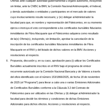
Ofertas ante cualquier autoridad gubernamental u órgano autónomo, incluyendo
sin limitar, ante la CNBV, la BMV, la Comisión Nacional Antimonopolio, el Indeval,
y demás autoridades o entidades y participantes en el mercado de valores
cuyo involucramiento resulte necesario; y (iv) delegar al Administrador la
facultad para que, en nombre y representación del Fideicomiso, en su momento
ejerza o instruya el voto correspondiente a los certificados bursátiles fiduciarios
inmobiliarios de Fibra Macquarie que el Fideicomiso adquiera como resultado
de la(s) Oferta(s), incluyendo, sin limitación, aprobar la cancelación de la
inscripción de los certificados bursátiles fiduciarios inmobiliarios de Fibra
Macquarie en el RNV y del listado de dichos valores en la BMV. Acciones y
resoluciones al respecto.
II.
Propuesta, discusión y, en su caso, aprobación para (i) utilizar los Certificados
Bursátiles actualmente inscritos en el RNV bajo el programa de emisor
recurrente autorizado por la Comisión Nacional Bancaria y de Valores a través
del oficio identificado con el número 153/1866/2025, de fecha 18 de noviembre
de 2025 (el "Programa") para llevar a cabo una o varias Emisiones Adicionales
de Certificados Bursátiles conforme a la Cláusula 3.2 del Contrato de
Fideicomiso para ser utilizados en las Ofertas y (ii) delegar al Administrador la
facultad para decidir los términos y condiciones de dichas Emisiones
Adicionales para dichos efectos. Acciones y resoluciones al respecto.