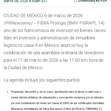
March 06, 2026 8:45am EST
Download as PDF
CIUDAD DE MÉXICO
,
6 de marzo de 2026
/PRNewswire/ -- FIBRA Prologis (BMV: FIBRAPL 14)
uno de los fideicomisos de inversión en bienes raíces
líder en inversión y administración de inmuebles
logísticos clase A en México, anunció hoy la
celebración de una asamblea ordinaria de tenedores
para el 17 de marzo de 2026 a las 11:00 a.m, hora de
la Ciudad de México.
La agenda incluye los siguientes puntos:
I.
Propuesta, discusión y, en su caso, aprobación para (i) llevar a cabo una o
varias ofertas públicas de adquisición y suscripción recíproca y/o en efectivo
y/o una combinación de éstas por hasta el 100% de los certificados bursátiles
fiduciarios inmobiliarios de Fibra Macquarie (Clave de Pizarra: FIBRAMQ 12,