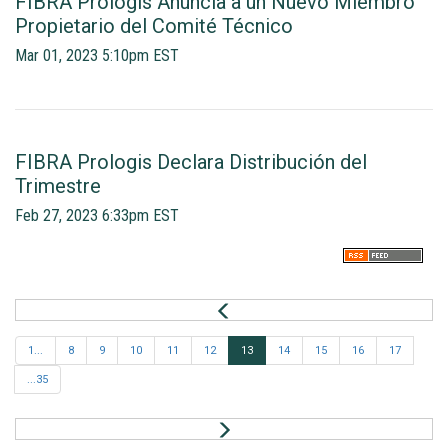
FIBRA Prologis Anuncia a un Nuevo Miembro
Propietario del Comité Técnico
Mar 01, 2023 5:10pm EST
FIBRA Prologis Declara Distribución del
Trimestre
Feb 27, 2023 6:33pm EST
P
r
e
1...
8
9
10
11
12
13
14
15
16
17
v
...35
N
e