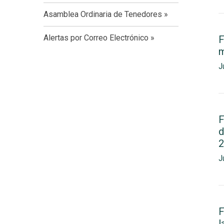
Asamblea Ordinaria de Tenedores
Alertas por Correo Electrónico
F
m
J
F
d
2
J
F
l