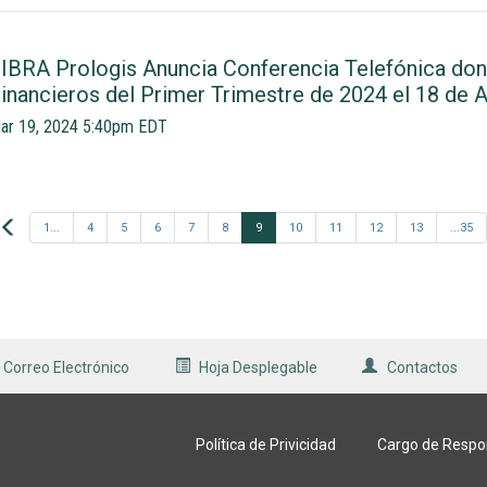
IBRA Prologis Anuncia Conferencia Telefónica don
inancieros del Primer Trimestre de 2024 el 18 de A
ar 19, 2024 5:40pm EDT
Prev
1...
4
5
6
7
8
9
10
11
12
13
...35
 Correo Electrónico
Hoja Desplegable
Contactos
Política de Privicidad
Cargo de Respo